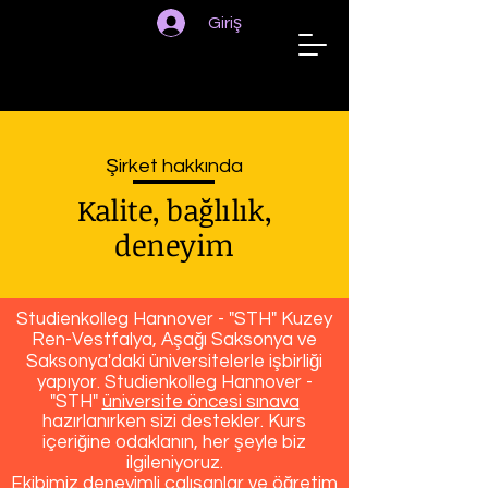
Giriş
STUDIENKOLLEG
HANNOVER
Şirket hakkında
Kalite, bağlılık,
deneyim
Studienkolleg Hannover - "STH" Kuzey
Ren-Vestfalya, Aşağı Saksonya ve
Saksonya'daki üniversitelerle işbirliği
yapıyor. Studienkolleg Hannover -
"STH"
üniversite öncesi sınava
hazırlanırken sizi destekler. Kurs
içeriğine odaklanın, her şeyle biz
ilgileniyoruz.
Ekibimiz deneyimli çalışanlar ve öğretim