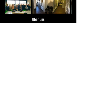
Über uns
FAQ
Kontakt
• AGB ​
• Impressum ​
• Datenschutzerklärung
Studienkolleg Hannover
Hamburger Allee 42
30161 Hannover
E-mail:
info@studienkolleg-hannover.org
Tel:
+491621378109