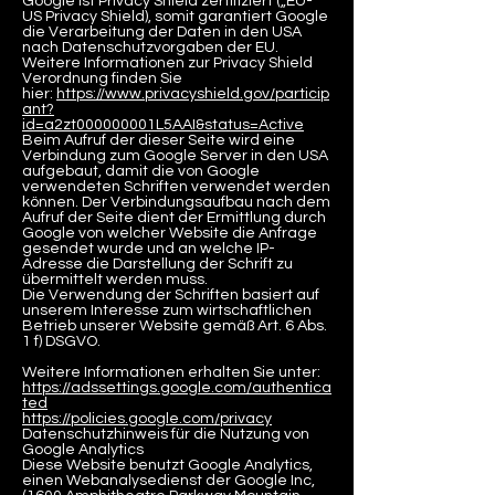
Google ist Privacy Shield zertifiziert („EU-
US Privacy Shield), somit garantiert Google
die Verarbeitung der Daten in den USA
nach Datenschutzvorgaben der EU.
Weitere Informationen zur Privacy Shield
Verordnung finden Sie
hier:
https://www.privacyshield.gov/particip
ant?
id=a2zt000000001L5AAI&status=Active
Beim Aufruf der dieser Seite wird eine
Verbindung zum Google Server in den USA
aufgebaut, damit die von Google
verwendeten Schriften verwendet werden
können. Der Verbindungsaufbau nach dem
Aufruf der Seite dient der Ermittlung durch
Google von welcher Website die Anfrage
gesendet wurde und an welche IP-
Adresse die Darstellung der Schrift zu
übermittelt werden muss.
Die Verwendung der Schriften basiert auf
unserem Interesse zum wirtschaftlichen
Betrieb unserer Website gemäß Art. 6 Abs.
1 f) DSGVO.
Weitere Informationen erhalten Sie unter:
https://adssettings.google.com/authentica
ted
https://policies.google.com/privacy
Datenschutzhinweis für die Nutzung von
Google Analytics
Diese Website benutzt Google Analytics,
einen Webanalysedienst der Google Inc,