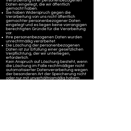
Verarbeitung Ihrer personenbezogenen
Daten eingelegt, die wir öffentlich
gemacht haben.
Sie haben Widerspruch gegen die
Verarbeitung von uns nicht öffentlich
gemachter personenbezogener Daten
eingelegt und es liegen keine vorrangigen
berechtigten Gründe für die Verarbeitung
vor.
Ihre personenbezogenen Daten wurden
unrechtmäßig verarbeitet.
Die Löschung der personenbezogenen
Daten ist zur Erfüllung einer gesetzlichen
Verpflichtung, der wir unterliegen,
erforderlich.
Kein Anspruch auf Löschung besteht, wenn
die Löschung im Falle rechtmäßiger nicht
automatisierter Datenverarbeitung wegen
der besonderen Art der Speicherung nicht
oder nur mit unverhältnismäßig hohem
Aufwand möglich und Ihr Interesse an der
Löschung gering ist. In diesem Fall tritt an
die Stelle einer Löschung die
Einschränkung der Verarbeitung.
Einschränkung der Verarbeitung
Sie können von uns die Einschränkung der
Verarbeitung verlangen, wenn einer der
nachstehenden Gründe zutrifft:
Sie bestreiten die Richtigkeit der
personenbezogenen Daten. Die
Einschränkung kann in diesem Fall für die