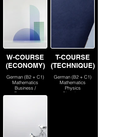
W-COURSE
T-COURSE
(ECONOMY)
(TECHNIQUE)
German (B2 + C1)
German (B2 + C1)
Mathematics
Mathematics
Business /
Physics
Economics
Chemistry
English (B1)
IT