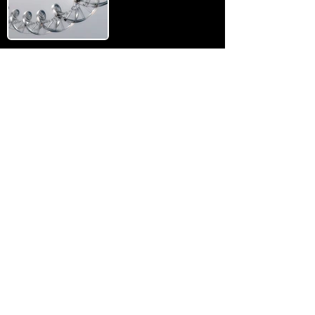
M-COURSE
(MEDICINE)
German (B2 + C1)
Mathematics
Biology
Physics
Über uns
Chemistry
FAQ
Kontakt
• AGB ​
• Impressum ​
• Datenschutzerklärung
Studienkolleg Hannover
Hamburger Allee 42