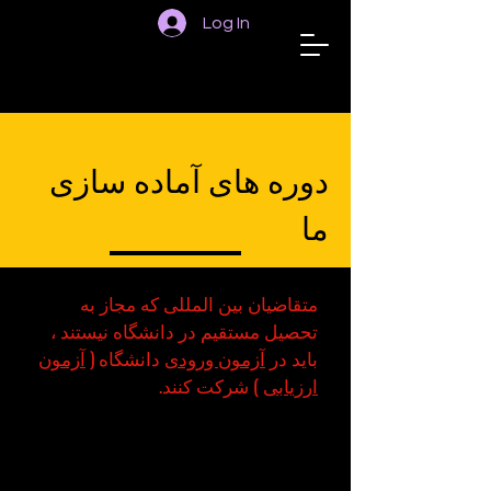
Log In
STUDIENKOLLEG
HANNOVER
دوره های آماده سازی
ما
متقاضیان بین المللی که مجاز به
تحصیل مستقیم در دانشگاه نیستند ،
باید در
آزمون ورودی
دانشگاه (
آزمون
ارزیابی
) شرکت کنند.
برای گذراندن این امتحان و تحصیل
بعداً باید یک دوره
مقدماتی را
طی کنید
که 10 ماه به طول انجامد و
550 یورو