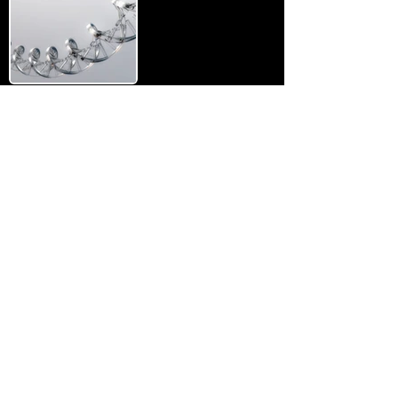
M-COURSE
(MEDICINE)
German (B2 + C1)
Mathematics
Biology
Physics
Über uns
Chemistry
FAQ
Kontakt
• AGB ​
• Impressum ​
• Datenschutzerklärung
Studienkolleg Hannover