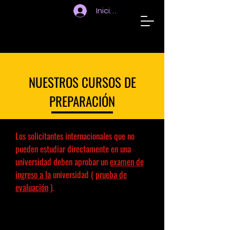
Iniciar sesión
STUDIENKOLLEG
HANNOVER
NUESTROS CURSOS DE
PREPARACIÓN
Los solicitantes internacionales que no
pueden estudiar directamente en una
universidad deben aprobar un
examen de
ingreso a la
universidad (
prueba de
evaluación
).
Para aprobar este examen y estudiar más
tarde, debes tomar un curso
preparatorio
que dura 10 meses y cuesta
550 euros al