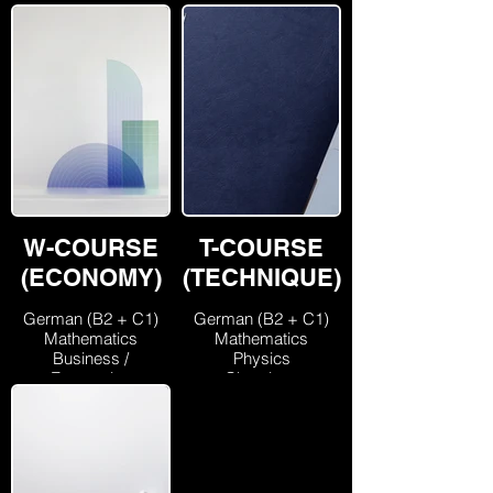
W-COURSE
T-COURSE
(ECONOMY)
(TECHNIQUE)
German (B2 + C1)
German (B2 + C1)
Mathematics
Mathematics
Business /
Physics
Economics
Chemistry
English (B1)
IT