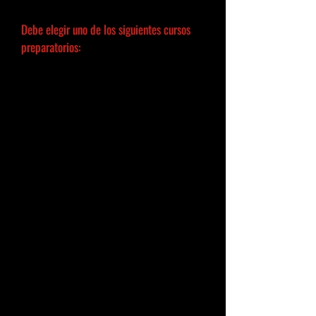
mes
.
Debe elegir uno de los siguientes cursos
preparatorios:
En el curso M (medicina)
estará preparado
para estudiar medicina, farmacia, biología
y materias relacionadas.
En el curso T (tecnología)
estará preparado
para estudiar matemáticas, ciencias de la
computación, ciencias naturales y
materias técnicas como la ingeniería
mecánica.
En el curso W (negocios)
estará preparado
para estudios en economía y
administración de empresas, así como en
ciencias sociales.